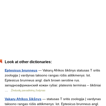
Look at other dictionaries:
Eptesicus brunneus
— Vakarų Afrikos šikšnys statusas T sritis
zoologija | vardynas taksono rangas rūšis atitikmenys: lot.
Eptesicus brunneus angl. dark brown serotine rus.
западноафриканский кожан ryšiai: platesnis terminas – šikšniai
…
Žinduolių pavadinimų žodynas
Vakarų Afrikos šikšnys
— statusas T sritis zoologija | vardynas
taksono rangas rūšis atitikmenys: lot. Eptesicus brunneus angl.