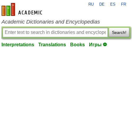
RU
DE
ES
FR
en-academic.com
Academic Dictionaries and Encyclopedias
Search!
Interpretations
Translations
Books
Игры ⚽