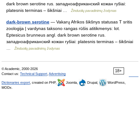
dark brown serotine rus. западноафриканский кожан ryšiai:
platesnis terminas – šikšniai …
Žinduolių pavadinimų žodynas
dark-brown serotine
— Vakarų Afrikos šikšnys statusas T sritis
zoologija | vardynas taksono rangas rūšis atitikmenys: lot.
Eptesicus brunneus angl. dark brown serotine rus.
западноафриканский кожан ryšiai: platesnis terminas – šikšniai
…
Žinduolių pavadinimų žodynas
© Academic, 2000-2026
18+
Contact us:
Technical Support
,
Advertising
Dictionaries export
, created on PHP,
Joomla,
Drupal,
WordPress,
MODx.