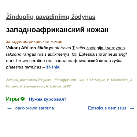
Žinduolių pavadinimų žodynas
западноафриканский кожан
западноафриканский кожан
Vakarų Afrikos
šikšnys
statusas
T
sritis
zoologija | vardynas
taksono rangas
rūšis
atitikmenys
:
lot.
Eptesicus brunneus
angl.
dark-brown serotine
rus.
западноафриканский кожан
ryšiai
:
platesnis terminas
–
šikšniai
Žinduolių pavadinimų žodynas. - Ekologijos inst. l-kla
.
R. Mažeikytė, E. Mickevičius, J.
Prūsaitė, K. Baranauskas, R. Baleišis
.
2002
.
Игры ⚽
Нужна курсовая?
dark-brown serotine
Eptesicus demissus